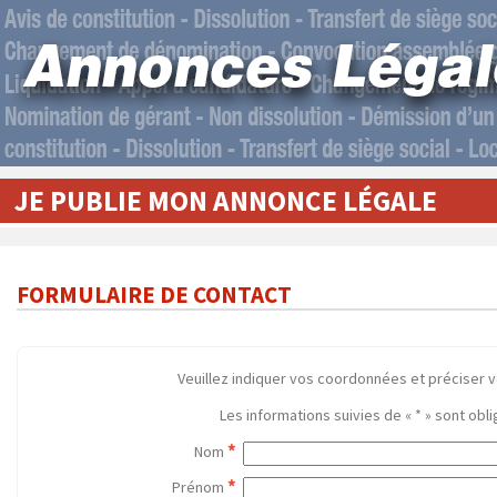
JE PUBLIE MON ANNONCE LÉGALE
FORMULAIRE DE CONTACT
Veuillez indiquer vos coordonnées et préciser 
Les informations suivies de «
*
» sont obli
*
Nom
*
Prénom